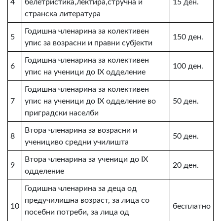
4
белетристика,лектира,стручна и
15 ден.
странска литература
Годишна членарина за колективен
5
150 ден.
упис за возрасни и правни субјекти
Годишна членарина за колективен
6
100 ден.
упис на ученици до IX одделение
Годишна членарина за колективен
7
упис на ученици до IX одделение во
50 ден.
приградски населби
Втора членарина за возрасни и
8
50 ден.
ученициво средни училишта
Втора членарина за ученици до IX
9
20 ден.
одделение
Годишна членарина за деца од
предучилишна возраст, за лица со
10
бесплатно
посебни потреби, за лица од