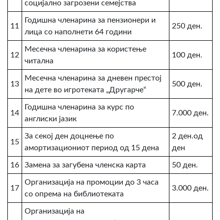
социјално загрозени семејства
Годишна членарина за пензионери и
11
250 ден.
лица со наполнети 64 години
Месечна членарина за користење
12
100 ден.
читална
Месечна членарина за дневен престој
13
500 ден.
на дете во игротеката „Другарче“
Годишна членарина за курс по
14
7.000 ден.
англиски јазик
За секој ден доцнење по
2 ден.од
15
амортизациониот период од 15 дена
ден
16
Замена за загубена членска карта
50 ден.
Организација на промоции до 3 часа
17
3.000 ден.
со опрема на библиотеката
Организација на