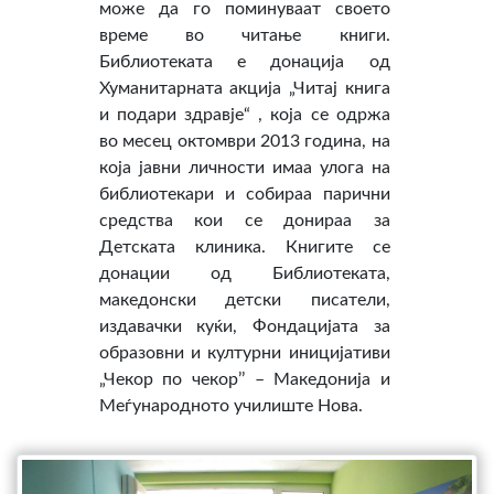
може да го поминуваат своето
време во читање книги.
Библиотеката е донација од
Хуманитарната акција „Читај книга
и подари здравје“ , која се одржа
во месец октомври 2013 година, на
која јавни личности имаа улога на
библиотекари и собираа парични
средства кои се донираа за
Детската клиника. Книгите се
донации од Библиотеката,
македонски детски писатели,
издавачки куќи, Фондацијата за
образовни и културни иницијативи
„Чекор по чекор’’ – Македонија и
Меѓународното училиште Нова.