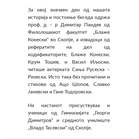
За овој значаен ден од нашата
историја и постоење беседа одржа
проф. д – р Димитар Пандев од
Филолошкиот факултет „Блаже
Конески“ во Скопје, а извадоци од
рефератите на дел од
кодификаторите, Блаже Конески,
Крум Тошев, и Васил Иљоски,
читаше актерката Сања Русеска –
Ризеска. Исто така без прочитани и
стихови од Ацо Шопов, Славко
Јаневски и Гане Тодоровски.
На настанот присуствуваа и
ученици од Гимназијата „Георги
Димитров“ и средното училиште
„Владо Тасевски“ од Скопје.