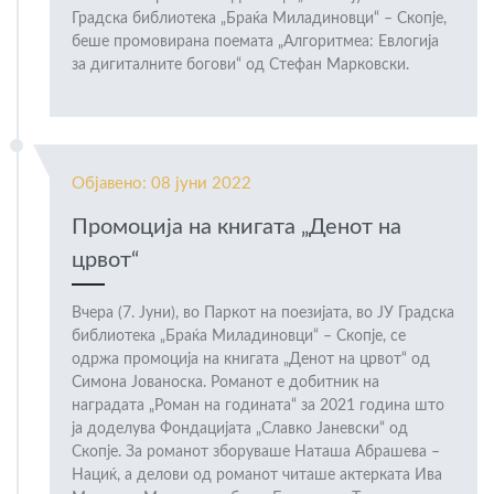
Градска библиотека „Браќа Миладиновци“ – Скопје,
беше промовирана поемата „Алгоритмеа: Евлогија
за дигиталните богови“ од Стефан Марковски.
Објавено: 08 јуни 2022
Промоција на книгата „Денот на
црвот“
Вчера (7. Јуни), во Паркот на поезијата, во ЈУ Градска
библиотека „Браќа Миладиновци“ – Скопје, се
одржа промоција на книгата „Денот на црвот“ од
Симона Јованоска. Романот е добитник на
наградата „Роман на годината“ за 2021 година што
ја доделува Фондацијата „Славко Јаневски“ од
Скопје. За романот зборуваше Наташа Абрашева –
Нациќ, а делови од романот читаше актерката Ива