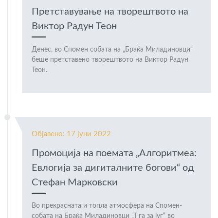
Претставување на творештвото на
Виктор Радун Теон
Денес, во Спомен собата на „Браќа Миладиновци“
беше претставено творештвото на Виктор Радун
Теон.
Објавено: 17 јуни 2022
Промоција на поемата „Алгоритмеа:
Евлогија за дигиталните богови“ од
Стефан Марковски
Во прекрасната и топла атмосфера на Спомен-
собата на Браќа Миладиновци „Т'га за југ“ во