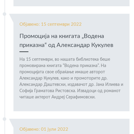
Објавено: 15 септември 2022
Промоција на книгата „Водена
приказна“ од Александар Кукулев
На 15 септември, во нашата библиотека беше
промовирана книгата “Водена приказна”. На
промоцијата свое обраќање имаше авторот
Александар Кукулев, како и промоторите др.
Александар Даштевски, издавачот др. Јана Илиева и
Софија Граматова Ристовска. Извадоци од романот
читаше актерот Андреј Серафимовски.
Објавено: 01 јули 2022