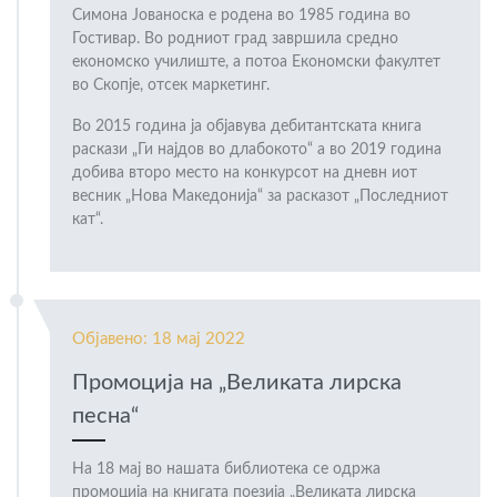
Симона Јованоска е родена во 1985 година во
Гостивар. Во родниот град завршила средно
економско училиште, а потоа Економски факултет
во Скопје, отсек маркетинг.
Во 2015 година ја објавува дебитантската книга
раскази „Ги најдов во длабокото“ а во 2019 година
добива второ место на конкурсот на дневн иот
весник „Нова Македонија“ за расказот „Последниот
кат“.
Објавено: 18 мај 2022
Промоција на „Великата лирска
песна“
На 18 мај во нашата библиотека се одржа
промоција на книгата поезија „Великата лирска