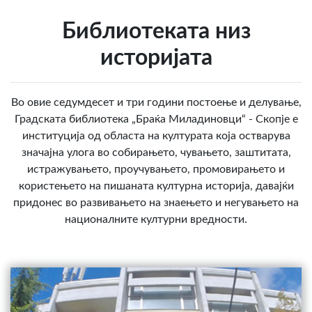
Библиотеката низ
историјата
Во овие седумдесет и три години постоење и делување,
Градската библиотека „Браќа Миладиновци“ - Скопје е
институција од областа на културата која остварува
значајна улога во собирањето, чувањето, заштитата,
истражувањето, проучувањето, промовирањето и
користењето на пишаната културна историја, давајќи
придонес во развивањето на знаењето и негувањето на
националните културни вредности.