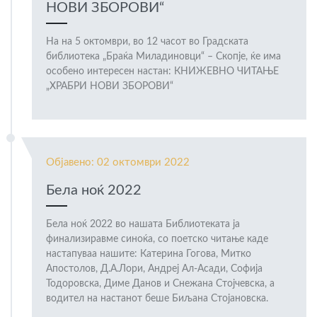
НОВИ ЗБОРОВИ“
На на 5 октомври, во 12 часот во Градската
библиотека „Браќа Миладиновци“ – Скопје, ќе има
особено интересен настан: КНИЖЕВНО ЧИТАЊЕ
„ХРАБРИ НОВИ ЗБОРОВИ“
Објавено: 02 октомври 2022
Бела ноќ 2022
Бела ноќ 2022 во нашата Библиотеката ја
финализиравме синоќа, со поетско читање каде
настапуваа нашите: Катерина Гогова, Митко
Апостолов, Д.А.Лори, Андреј Ал-Асади, Софија
Тодоровска, Диме Данов и Снежана Стојчевска, а
водител на настанот беше Биљана Стојановска.