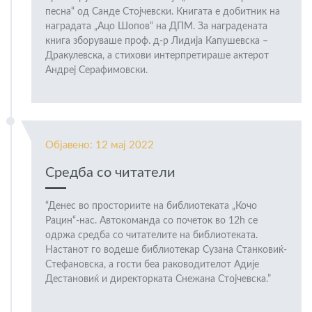
песна“ од Санде Стојчевски. Книгата е добитник на
наградата „Ацо Шопов“ на ДПМ. За наградената
книга зборуваше проф. д-р Лидија Капушевска –
Дракулевска, а стихови интерпретираше актерот
Андреј Серафимовски.
Објавено: 12 мај 2022
Средба со читатели
“Денес во просториите на библиотеката „Кочо
Рацин“-нас. Автокоманда со почеток во 12h се
одржа средба со читателите на библиотеката.
Настанот го водеше библиотекар Сузана Станковиќ-
Стефановска, а гости беа раководителот Адије
Дестановиќ и директорката Снежана Стојчевска.”