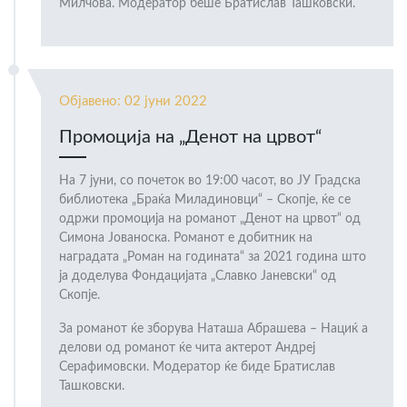
Милчова. Модератор беше Братислав Ташковски.
Објавено: 02 јуни 2022
Промоција на „Денот на црвот“
На 7 јуни, со почеток во 19:00 часот, во ЈУ Градска
библиотека „Браќа Миладиновци“ – Скопје, ќе се
одржи промоција на романот „Денот на црвот“ од
Симона Јованоска. Романот е добитник на
наградата „Роман на годината“ за 2021 година што
ја доделува Фондацијата „Славко Јаневски“ од
Скопје.
За романот ќе зборува Наташа Абрашева – Нациќ а
делови од романот ќе чита актерот Андреј
Серафимовски. Модератор ќе биде Братислав
Ташковски.