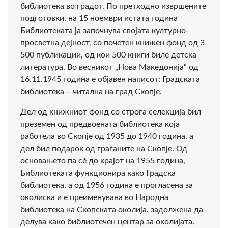
библиотека во градот. По претходно извршените
подготовки, на 15 ноември истата година
Библиотеката ја започнува својата културно-
просветна дејност, со почетен книжен фонд од 3
500 публикации, од кои 500 книги биле детска
литература. Во весникот „Нова Македонија“ од
16.11.1945 година е објавен написот: Градската
библиотека – читална на град Скопје.
Дел од книжниот фонд со строга селекција бил
преземен од предвоената библиотека која
работела во Скопје од 1935 до 1940 година, а
дел бил подарок од граѓаните на Скопје. Од
основањето па сѐ до крајот на 1955 година,
Библиотеката функционира како Градска
библиотека, а од 1956 година е прогласена за
околиска и е преименувана во Народна
библиотека на Скопската околија, задолжена да
делува како библиотечен центар за околијата.